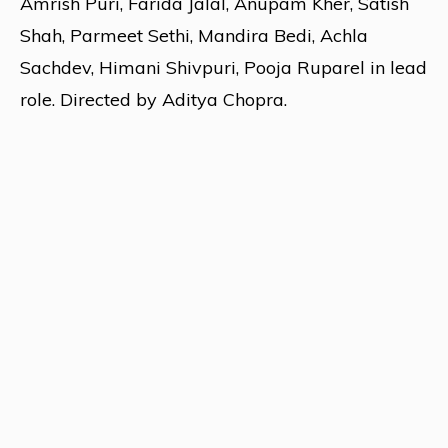
Amrish Puri, Farida Jalal, Anupam Kher, Satish
Shah, Parmeet Sethi, Mandira Bedi, Achla
Sachdev, Himani Shivpuri, Pooja Ruparel in lead
role. Directed by Aditya Chopra.