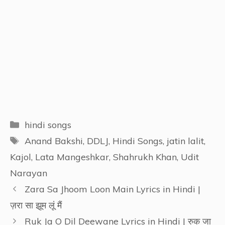
Categories
hindi songs
Tags
Anand Bakshi
,
DDLJ
,
Hindi Songs
,
jatin lalit
,
Kajol
,
Lata Mangeshkar
,
Shahrukh Khan
,
Udit
Narayan
Zara Sa Jhoom Loon Main Lyrics in Hindi |
ज़रा सा झूम लूं मैं
Ruk Ja O Dil Deewane Lyrics in Hindi | रुक जा