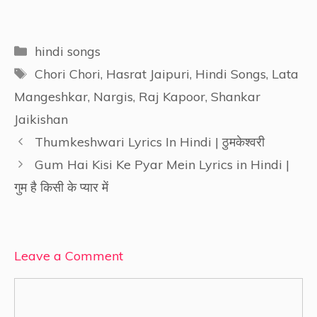
Categories
hindi songs
Tags
Chori Chori
,
Hasrat Jaipuri
,
Hindi Songs
,
Lata
Mangeshkar
,
Nargis
,
Raj Kapoor
,
Shankar
Jaikishan
Thumkeshwari Lyrics In Hindi | ठुमकेश्वरी
Gum Hai Kisi Ke Pyar Mein Lyrics in Hindi |
गुम है किसी के प्यार में
Leave a Comment
Comment